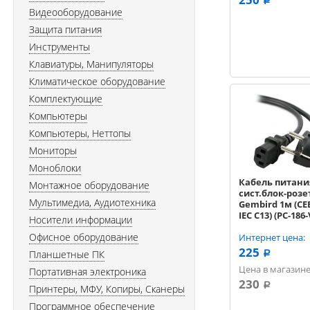
a
Видеооборудование
Защита питания
Инструменты
Клавиатуры, Манипуляторы
Климатическое оборудование
Комплектующие
Компьютеры
Компьютеры, Неттопы
Мониторы
Моноблоки
Кабель питани
Монтажное оборудование
сист.блок-розе
Мультимедиа, Аудиотехника
Gembird 1м (CEE 
IEC C13) (PC-186
Носители информации
Офисное оборудование
Интернет цена:
225
Планшетные ПК
a
Цена в магазине
Портативная электроника
230
a
Принтеры, МФУ, Копиры, Сканеры
Программное обеспечение