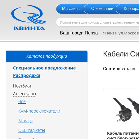
Магазины
О компании
Корпор
Ваш город:
Пенза
г.Пенза, ул.Московс
Кабели С
Каталог продукции
Специальное предложение
Сортировать по
Распродажа
Ноутбуки
Аксессуары
Все
KVM-переключатели
Storage
USB-гаджеты
Кабель питани
сист.блок-розе