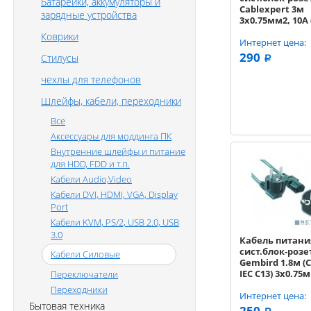
Батарейки, аккумуляторы и
Cablexpert 3м
зарядные устройства
3x0.75мм2, 10A 
VDE-3M)
Коврики
Интернет цена:
290
Стилусы
a
чехлы для телефонов
Шлейфы, кабели, переходники
Все
Аксессуары для моддинга ПК
Внутренние шлейфы и питание
для HDD, FDD и т.п.
Кабели Audio,Video
Кабели DVI, HDMI, VGA, Display
Port
Кабели KVM, PS/2, USB 2.0, USB
3.0
Кабель питани
сист.блок-розе
Кабели Силовые
Gembird 1.8м (CE
IEC C13) 3x0.75
Переключатели
(PC-186-VDE)
Переходники
Интернет цена:
Бытовая техника
250