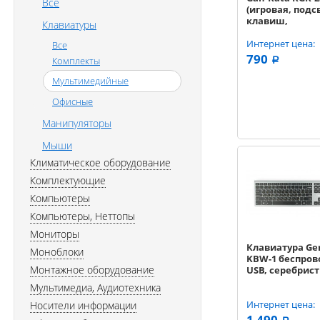
Все
(игровая, подс
клавиш,
Клавиатуры
металлическая
черный
Интернет цена:
Все
790
Комплекты
a
Мультимедийные
Офисные
Манипуляторы
Мыши
Климатическое оборудование
Комплектующие
Компьютеры
Компьютеры, Неттопы
Мониторы
Клавиатура Ge
Моноблоки
KBW-1 беспров
Монтажное оборудование
USB, серебрис
Мультимедиа, Аудиотехника
Интернет цена:
Носители информации
1 490