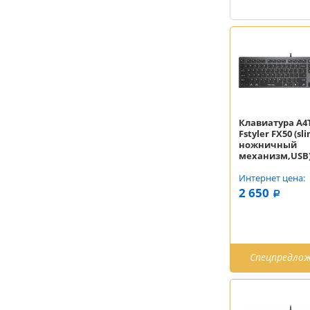
Клавиатура A4
Fstyler FX50 (sli
ножничный
механизм,USB
Интернет цена:
2 650
a
Спецпредло