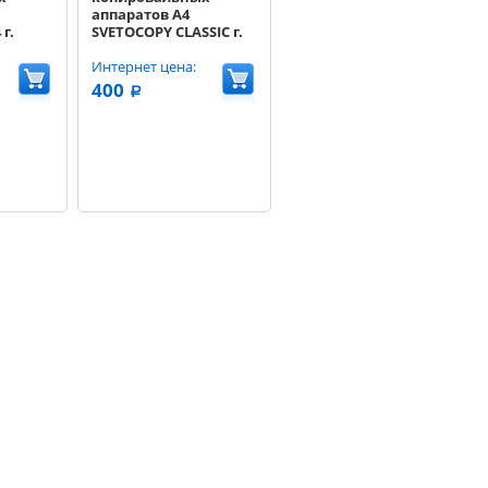
аппаратов A4
г.
SVETOCOPY CLASSIC г.
/м2
Светогорск 80г/м 500
листов
Интернет цена:
400
a