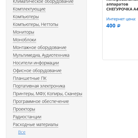
Климатическое оборудование
аппаратов
Комплектующие
СНЕГУРОЧКА A4 
Сыктывкар 80г
Компьютеры
500листов
Интернет цена:
Компьютеры, Неттопы
400
a
Мониторы
Моноблоки
Монтажное оборудование
Мультимедиа, Аудиотехника
Носители информации
Офисное оборудование
Планшетные ПК
Портативная электроника
Принтеры, МФУ, Копиры, Сканеры
Программное обеспечение
Проекторы
Радиостанции
Расходные материалы
Все