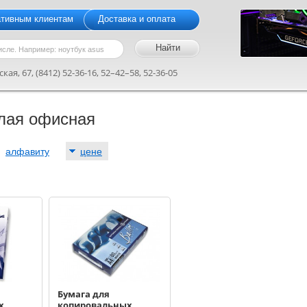
ативным клиентам
Доставка и оплата
кая, 67, (8412) 52-36-16, 52–42–58, 52-36-05
лая офисная
:
алфавиту
цене
Бумага для
х
копировальных