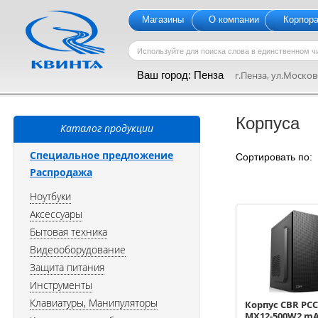
Магазины
О компании
Корпор
Ваш город:
Пенза
г.Пенза, ул.Московс
Корпуса
Каталог продукции
Специальное предложение
Сортировать по
Распродажа
Ноутбуки
Аксессуары
Бытовая техника
Видеооборудование
Защита питания
Инструменты
Клавиатуры, Манипуляторы
Корпус CBR PC
MX12-500W2 m