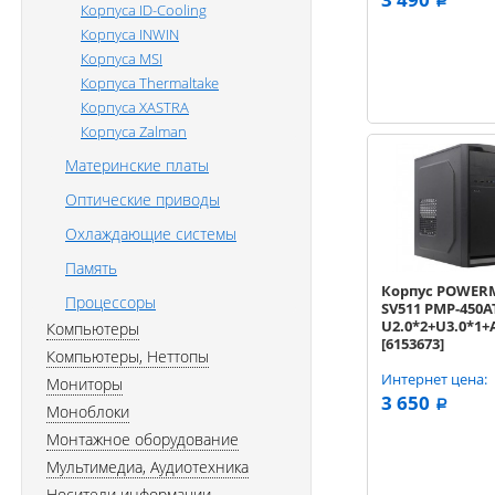
a
Корпуса ID-Cooling
Корпуса INWIN
Корпуса MSI
Корпуса Thermaltake
Корпуса XASTRA
Корпуса Zalman
Материнские платы
Оптические приводы
Охлаждающие системы
Память
Корпус POWE
Процессоры
SV511 PMP-450A
U2.0*2+U3.0*1+
Компьютеры
[6153673]
Компьютеры, Неттопы
Интернет цена:
Мониторы
3 650
a
Моноблоки
Монтажное оборудование
Мультимедиа, Аудиотехника
Носители информации