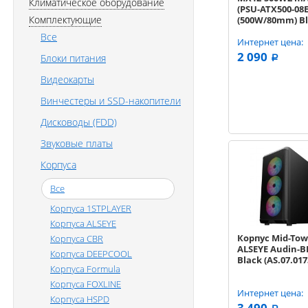
Климатическое оборудование
(PSU-ATX500-08
Комплектующие
(500W/80mm) B
Все
Интернет цена:
2 090
Блоки питания
a
Видеокарты
Винчестеры и SSD-накопители
Дисководы (FDD)
Звуковые платы
Корпуса
Все
Корпуса 1STPLAYER
Корпуса ALSEYE
Корпус Mid-Tow
Корпуса CBR
ALSEYE Audin-
Корпуса DEEPCOOL
Black (AS.07.017
Корпуса Formula
Корпуса FOXLINE
Интернет цена:
Корпуса HSPD
3 490