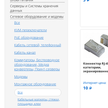
a
Серверы и Системы хранения
данных
Сетевое оборудование и модемы
Все
KVM-переключатели
PoE оборудование
Кабель сетевой, телефонный
Кабель-канал
Коммутаторы, Беспроводное
Коннектор RJ-45
оборудование, Медиа
категории,
конвертеры, Принт-серверы
экранированн
Модемы
Интернет цена:
Монтажное оборудование
10
a
Все
Кабельные маркеры, стяжки,
площадки, клеи