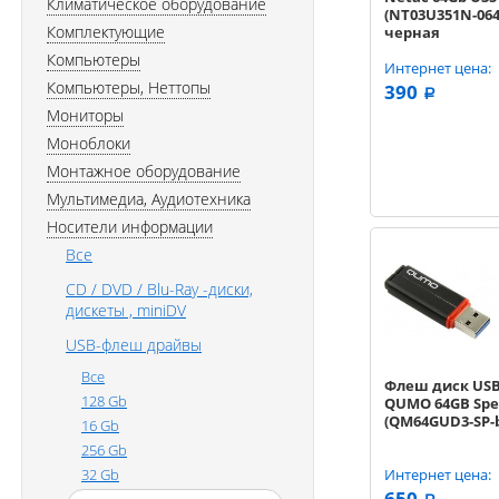
Климатическое оборудование
(NT03U351N-064
Комплектующие
черная
Компьютеры
Интернет цена:
Компьютеры, Неттопы
390
a
Мониторы
Моноблоки
Монтажное оборудование
Мультимедиа, Аудиотехника
Носители информации
Все
CD / DVD / Blu-Ray -диски,
дискеты , miniDV
USB-флеш драйвы
Все
Флеш диск USB
128 Gb
QUMO 64GB Spe
(QM64GUD3-SP-b
16 Gb
256 Gb
32 Gb
Интернет цена:
650