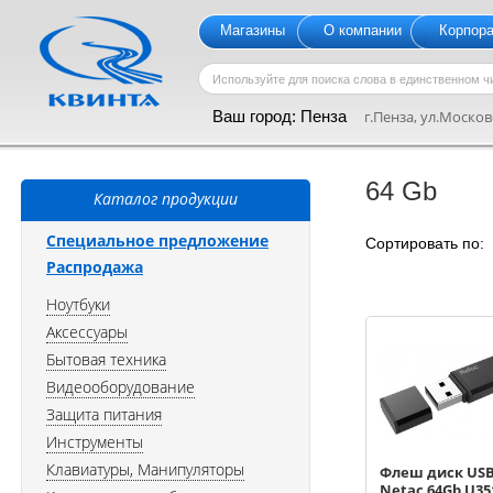
Магазины
О компании
Корпор
Ваш город:
Пенза
г.Пенза, ул.Московс
64 Gb
Каталог продукции
Специальное предложение
Сортировать по
Распродажа
Ноутбуки
Аксессуары
Бытовая техника
Видеооборудование
Защита питания
Инструменты
Клавиатуры, Манипуляторы
Флеш диск USB
Netac 64Gb U35