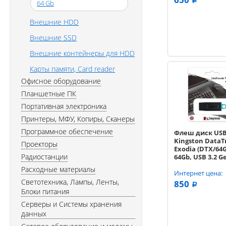
a
64 Gb
Внешние HDD
Внешние SSD
Внешние контейнеры для HDD
Карты памяти, Card reader
Офисное оборудование
Планшетные ПК
Портативная электроника
Принтеры, МФУ, Копиры, Сканеры
Программное обеспечение
Флеш диск USB
Kingston DataT
Проекторы
Exodia (DTX/64G
Радиостанции
64Gb, USB 3.2 Ge
R/W 200/60, че
Расходные материалы
бирюзовый
Интернет цена:
Светотехника, Лампы, Ленты,
850
a
Блоки питания
Серверы и Системы хранения
данных