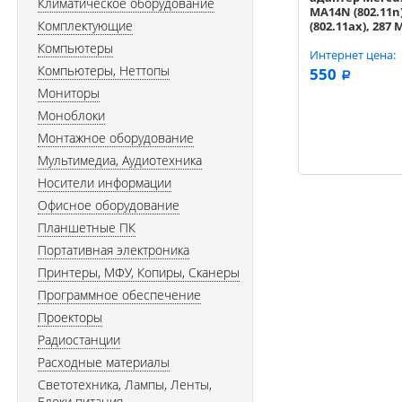
Климатическое оборудование
MA14N (802.11n)
Комплектующие
(802.11ax), 287 
2.4 ГГц, антенна
Компьютеры
внутренняя
Интернет цена:
Компьютеры, Неттопы
550
a
Мониторы
Моноблоки
Монтажное оборудование
Мультимедиа, Аудиотехника
Носители информации
Офисное оборудование
Планшетные ПК
Портативная электроника
Принтеры, МФУ, Копиры, Сканеры
Программное обеспечение
Проекторы
Радиостанции
Расходные материалы
Светотехника, Лампы, Ленты,
Блоки питания