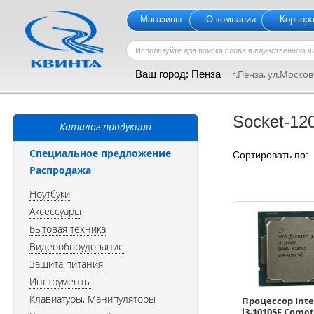
Магазины
О компании
Корпор
Ваш город:
Пенза
г.Пенза, ул.Московс
Socket-12
Каталог продукции
Специальное предложение
Сортировать по
Распродажа
Ноутбуки
Аксессуары
Бытовая техника
Видеооборудование
Защита питания
Инструменты
Клавиатуры, Манипуляторы
Процессор Inte
i3-10105F Comet