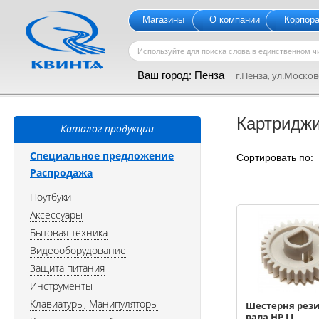
Магазины
О компании
Корпор
Ваш город:
Пенза
г.Пенза, ул.Московс
Картридж
Каталог продукции
Специальное предложение
Сортировать по
Распродажа
Ноутбуки
Аксессуары
Бытовая техника
Видеооборудование
Защита питания
Инструменты
Клавиатуры, Манипуляторы
Шестерня рез
вала HP LJ