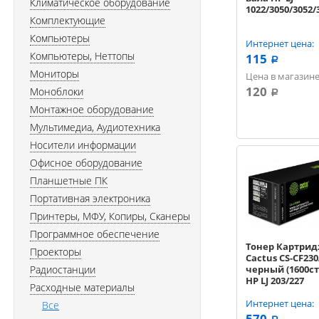
Климатическое оборудование
1022/3050/3052/3
Комплектующие
Компьютеры
Интернет цена:
Компьютеры, Неттопы
115
a
Мониторы
Цена в магазине
120
Моноблоки
a
Монтажное оборудование
Мультимедиа, Аудиотехника
Носители информации
Офисное оборудование
Планшетные ПК
Портативная электроника
Принтеры, МФУ, Копиры, Сканеры
Программное обеспечение
Тонер Картри
Проекторы
Cactus CS-CF23
Радиостанции
черный (1600ст
HP LJ 203/227
Расходные материалы
Интернет цена:
Все
570