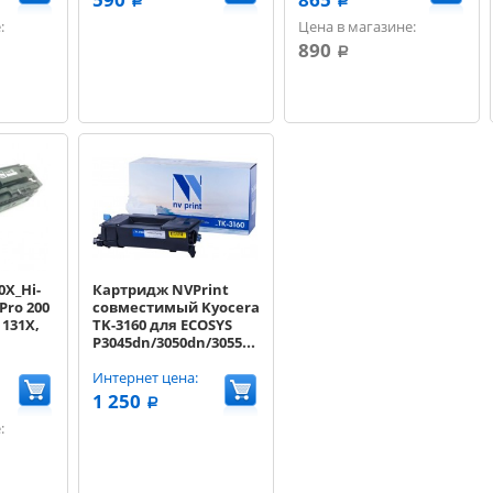
a
a
:
Цена в магазине:
890
a
0X_Hi-
Картридж NVPrint
Pro 200
совместимый Kyocera
131X,
TK-3160 для ECOSYS
P3045dn/3050dn/3055dn/3060dn
(12500k)
Интернет цена:
1 250
a
: