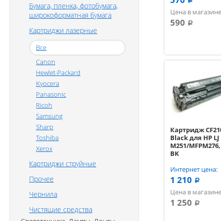
a
Бумага, пленка, фотобумага,
Цена в магазине
широкоформатная бумага
590
a
Картриджи лазерные
Все
Canon
Hewlet-Packard
Kyocera
Panasonic
Ricoh
Samsung
Sharp
Картридж CF21
Toshiba
Black для HP LJ 
M251/MFPM276, 
Xerox
BK
Картриджи струйные
Интернет цена:
Прочее
1 210
a
Цена в магазине
Чернила
1 250
a
Чистящие средства