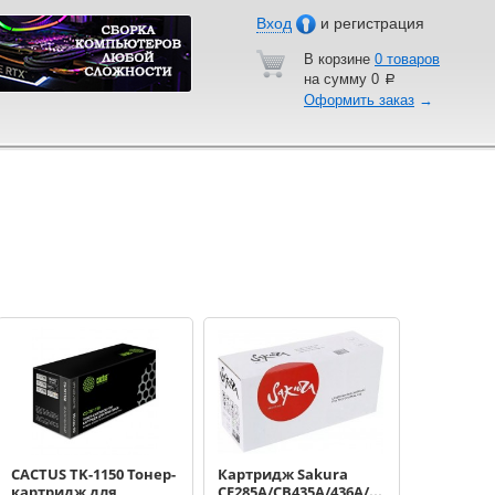
Вход
и регистрация
В корзине
0 товаров
на сумму
0
a
Оформить заказ
→
CACTUS TK-1150 Тонер-
Картридж Sakura
картридж для
CE285A/CB435A/436A/725