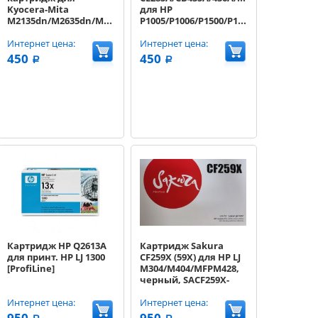
Kyocera-Mita
для HP
A,
M2135dn/M2635dn/M2735dw,
P1005/P1006/P1500/P1505/1522/M1120
3K с чипом
Canon
Интернет цена:
LBP6000/6018/6020/6030/MF3010
Интернет цена:
черный, 2000 к.
450
450
a
a
Картридж HP Q2613A
Картридж Sakura
для принт. HP LJ 1300
CF259X (59X) для HP LJ
[ProfiLine]
M304/M404/MFPM428,
черный, SACF259X-
NOC 10000 к. (без чипа)
Интернет цена:
Интернет цена:
950
950