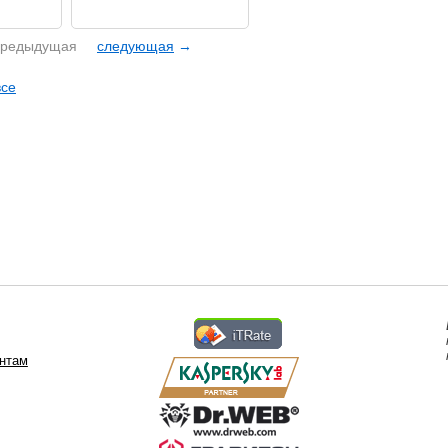
редыдущая
следующая
→
все
нтам