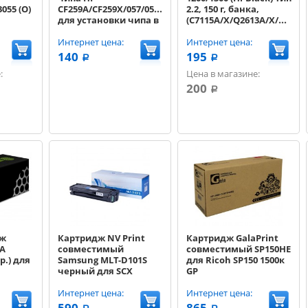
055 (O)
СF259A/CF259X/057/057H
2.2, 150 г, банка,
для установки чипа в
(C7115A/X/Q2613A/X/Q2624
HP M304/M404/M428
EP-25)
Canon
Интернет цена:
Интернет цена:
MF443dw/MF446x
140
195
a
a
:
Цена в магазине:
200
a
дж
Картридж NV Print
Картридж GalaPrint
0A
совместимый
совместимый SP150HE
р.) для
Samsung MLT-D101S
для Ricoh SP150 1500к
черный для SCX
GP
3400/ML 2160 (1500k)
(NV-MLTD101S)
Интернет цена:
Интернет цена:
590
865