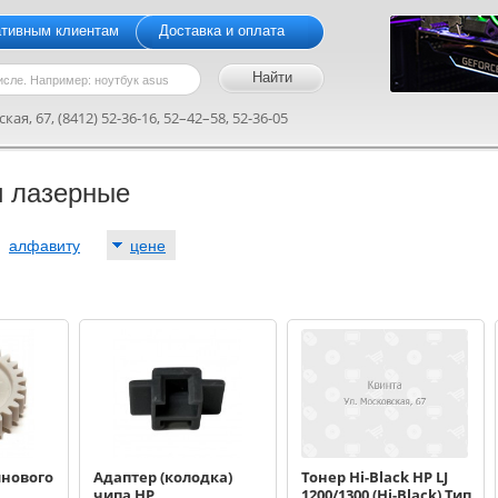
ативным клиентам
Доставка и оплата
кая, 67, (8412) 52-36-16, 52–42–58, 52-36-05
и лазерные
:
алфавиту
цене
инового
Адаптер (колодка)
Тонер Hi-Black HP LJ
чипа HP
1200/1300 (Hi-Black) Тип