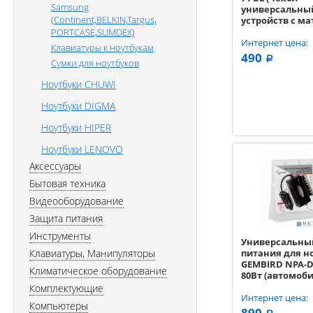
Samsung
универсальны
(Continent,BELKIN,Targus,
устройств с м
7'', эко-кожа, 
PORTCASE,SUMDEX)
Интернет цена:
Клавиатуры к ноутбукам
490
a
Сумки для ноутбуков
Ноутбуки CHUWI
Ноутбуки DIGMA
Ноутбуки HIPER
Ноутбуки LENOVO
Аксессуары
Бытовая техника
Видеооборудование
Защита питания
Инструменты
Универсальны
Клавиатуры, Манипуляторы
питания для н
GEMBIRD NPA-D
Климатическое оборудование
80Вт (автомоб
Комплектующие
Интернет цена:
Компьютеры
890