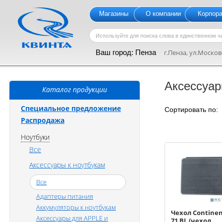
Магазины
О компании
Корпор
Ваш город:
Пенза
г.Пенза, ул.Московс
Аксессуар
Каталог продукции
Специальное предложение
Сортировать по
Распродажа
Ноутбуки
Все
Аксессуары к ноутбукам
Все
Адаптеры питания
Аккумуляторы к ноутбукам
Чехол Continen
Аксессуары для APPLE и
71 BL (чехол