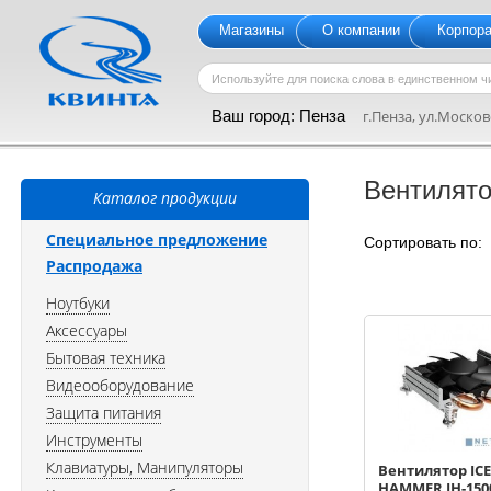
Магазины
О компании
Корпор
Ваш город:
Пенза
г.Пенза, ул.Московс
Вентилят
Каталог продукции
Специальное предложение
Сортировать по
Распродажа
Ноутбуки
Аксессуары
Бытовая техника
Видеооборудование
Защита питания
Инструменты
Клавиатуры, Манипуляторы
Вентилятор ICE
HAMMER IH-1500