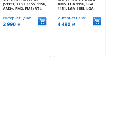
(S1151, 1150, 1155, 1156,
AM5, LGA 1150, LGA
AM3+, FM2, FM1) RTL
1151, LGA 1155, LGA
1156, LGA 1200, LGA
Интернет цена:
1700, LGA 1851) 270W
Интернет цена:
RTL
2 990
4 490
a
a