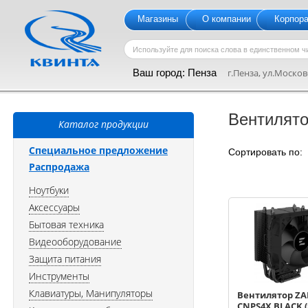
Магазины
О компании
Корпор
Ваш город:
Пенза
г.Пенза, ул.Московс
Вентилят
Каталог продукции
Специальное предложение
Сортировать по
Распродажа
Ноутбуки
Аксессуары
Бытовая техника
Видеооборудование
Защита питания
Инструменты
Клавиатуры, Манипуляторы
Вентилятор Z
CNPS4X BLACK (