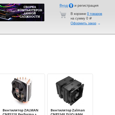
Вход
и регистрация
В корзине
0 товаров
на сумму
0
a
Оформить заказ
→
Вентилятор ZALMAN
Вентилятор Zalman
CNPS11X Performa +
CNPS14X DUO (AM4,