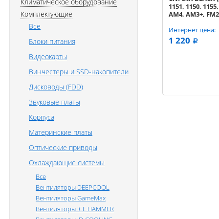
Климатическое оборудование
1151, 1150, 1155,
Комплектующие
AM4, AM3+, FM2
RTL
Все
Интернет цена:
1 220
Блоки питания
a
Видеокарты
Винчестеры и SSD-накопители
Дисководы (FDD)
Звуковые платы
Корпуса
Материнские платы
Оптические приводы
Охлаждающие системы
Все
Вентиляторы DEEPCOOL
Вентиляторы GameMax
Вентиляторы ICE HAMMER