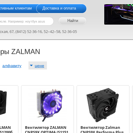
ативным клиентам
Доставка и оплата
кая, 67, (8412) 52-36-16, 52–42–58, 52-36-05
оры ZALMAN
:
алфавиту
цене
ALMAN
Вентилятор ZALMAN
Вентилятор Zalman
S1200б
CNPS9X OPTIMA (S1151,
CNPS9X Performa Plus