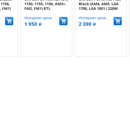
 1156,
1150, 1155, 1156, AM3+,
Black (AM4, AM5, LGA
, FM1)
FM2, FM1) RTL
1700, LGA 1851 ) 220W
RTL
Интернет цена:
Интернет цена:
1 950
2 390
a
a