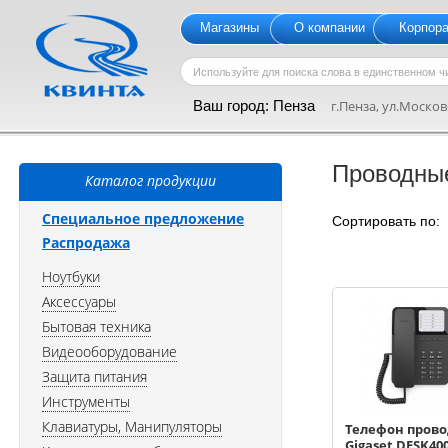
Магазины
О компании
Корпор
Ваш город:
Пенза
г.Пенза, ул.Московс
Проводны
Каталог продукции
Специальное предложение
Сортировать по
Распродажа
Ноутбуки
Аксессуары
Бытовая техника
Видеооборудование
Защита питания
Инструменты
Клавиатуры, Манипуляторы
Телефон пров
Gigaset DESK40