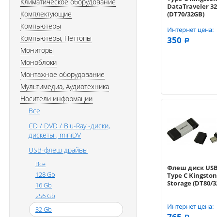
Климатическое оборудование
DataTraveler 3
Комплектующие
(DT70/32GB)
Компьютеры
Интернет цена:
Компьютеры, Неттопы
350
a
Мониторы
Моноблоки
Монтажное оборудование
Мультимедиа, Аудиотехника
Носители информации
Все
CD / DVD / Blu-Ray -диски,
дискеты , miniDV
USB-флеш драйвы
Все
Флеш диск USB
128 Gb
Type C Kingston
Storage (DT80/3
16 Gb
256 Gb
Интернет цена:
32 Gb
765