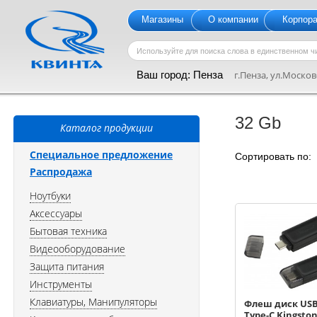
Магазины
О компании
Корпор
Ваш город:
Пенза
г.Пенза, ул.Московс
32 Gb
Каталог продукции
Специальное предложение
Сортировать по
Распродажа
Ноутбуки
Аксессуары
Бытовая техника
Видеооборудование
Защита питания
Инструменты
Клавиатуры, Манипуляторы
Флеш диск USB
Type-C Kingsto