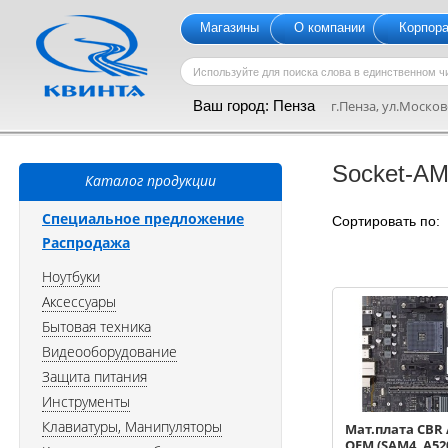
Магазины
О компании
Корпор
Ваш город:
Пенза
г.Пенза, ул.Московс
Socket-A
Каталог продукции
Специальное предложение
Сортировать по
Распродажа
Ноутбуки
Аксессуары
Бытовая техника
Видеооборудование
Защита питания
Инструменты
Клавиатуры, Манипуляторы
Мат.плата CBR 
OEM (SAM4, A52