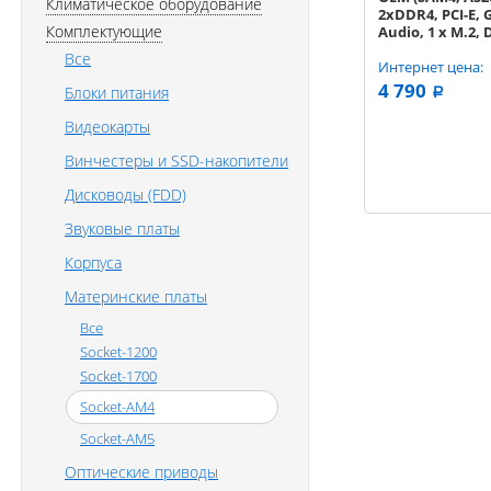
Климатическое оборудование
2xDDR4, PCI-E, 
Комплектующие
Audio, 1 x M.2, 
HDMI, mATX)
Все
Интернет цена:
4 790
Блоки питания
a
Видеокарты
Винчестеры и SSD-накопители
Дисководы (FDD)
Звуковые платы
Корпуса
Материнские платы
Все
Socket-1200
Socket-1700
Socket-AM4
Socket-AM5
Оптические приводы