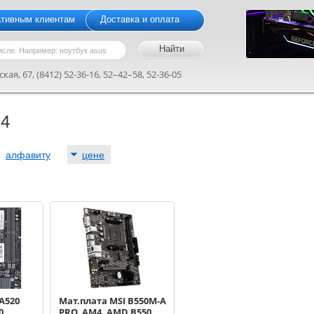
ативным клиентам
Доставка и оплата
кая, 67, (8412) 52-36-16, 52–42–58, 52-36-05
M4
:
алфавиту
цене
A520
Мат.плата MSI B550M-A
0,
PRO, AM4, AMD B550,