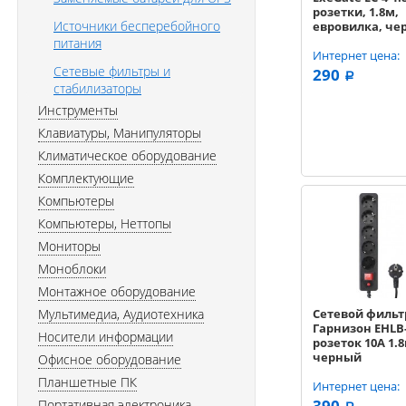
розетки, 1.8м,
Источники бесперебойного
евровилка, че
EX279396RUS)
питания
Интернет цена:
Сетевые фильтры и
290
a
стабилизаторы
Инструменты
Клавиатуры, Манипуляторы
Климатическое оборудование
Комплектующие
Компьютеры
Компьютеры, Неттопы
Мониторы
Моноблоки
Монтажное оборудование
Мультимедиа, Аудиотехника
Сетевой фильт
Гарнизон EHLB-
Носители информации
розеток 10А 1.8
черный
Офисное оборудование
Планшетные ПК
Интернет цена:
390
Портативная электроника