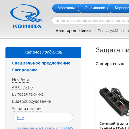
Магазины
О компании
Корпор
Ваш город:
Пенза
г.Пенза, ул.Московс
Защита п
Каталог продукции
Специальное предложение
Сортировать по
Распродажа
Ноутбуки
Аксессуары
Бытовая техника
Видеооборудование
Защита питания
Все
Сетевой фильт
Заменяемые батареи для UPS
ExeGate EC-4-1.8