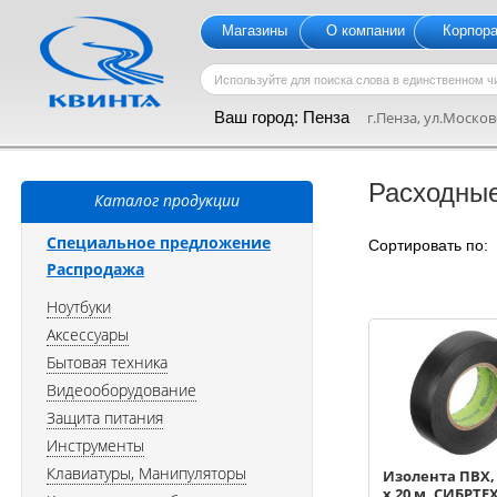
Магазины
О компании
Корпор
Ваш город:
Пенза
г.Пенза, ул.Московс
Расходны
Каталог продукции
Специальное предложение
Сортировать по
Распродажа
Ноутбуки
Аксессуары
Бытовая техника
Видеооборудование
Защита питания
Инструменты
Клавиатуры, Манипуляторы
Изолента ПВХ,
х 20 м, СИБРТЕХ