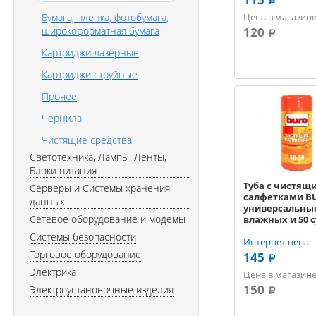
a
Бумага, пленка, фотобумага,
Цена в магазине
широкоформатная бумага
120
a
Картриджи лазерные
Картриджи струйные
Прочее
Чернила
Чистящие средства
Светотехника, Лампы, Ленты,
Блоки питания
Туба с чистящ
Серверы и Системы хранения
салфетками B
данных
универсальные
Сетевое оборудование и модемы
влажных и 50 
Системы безопасности
Интернет цена:
Торговое оборудование
145
a
Электрика
Цена в магазине
150
Электроустановочные изделия
a