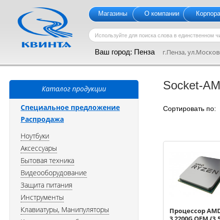
Магазины
О компании
Корпор
Ваш город:
Пенза
г.Пенза, ул.Московс
Socket-A
Каталог продукции
Специальное предложение
Сортировать по
Распродажа
Ноутбуки
Аксессуары
Бытовая техника
Видеооборудование
Защита питания
Инструменты
Клавиатуры, Манипуляторы
Процессор AMD
3 2200G OEM {3.5