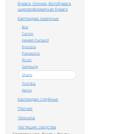
Бумага, пленка, фотобумага,
широкоформатная бумага
Картриджи лазерные
Все
Canon
Hewlet-Packard
Kyocera
Panasonic
Ricoh
Samsung
Sharp
Toshiba
Xerox
Картриджи струйные
Прочее
Чернила
Чистящие средства