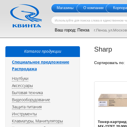
Магазины
О компании
Корпор
Ваш город:
Пенза
г.Пенза, ул.Московс
Sharp
Каталог продукции
Специальное предложение
Сортировать по
Распродажа
Ноутбуки
Аксессуары
Бытовая техника
Видеооборудование
Защита питания
Инструменты
Клавиатуры, Манипуляторы
Тонер-картрид
MX-237FT 20 000