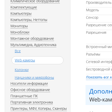
Климатическое оборудование
Производитель
Комплектующие
Модель
Компьютеры
Сенсор
Компьютеры, Неттопы
Разрешение сен
Мониторы
Моноблоки
Разрешения
Монтажное оборудование
Мультимедиа, Аудиотехника
Встроенный ми
Все
Разъёмы
Web-камеры
Сетевой интер
Беспроводной 
Колонки
Показать все 
Наушники и микрофоны
Носители информации
Дополн
Офисное оборудование
Планшетные ПК
Web-ка
Портативная электроника
Принтеры, МФУ, Копиры, Сканеры