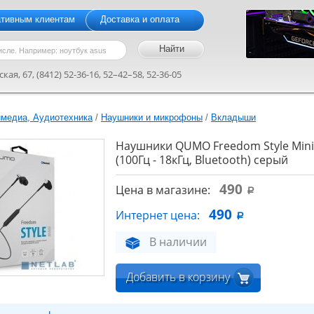
ативным клиентам
Доставка и оплата
кая, 67, (8412) 52-36-16, 52–42–58, 52-36-05
медиа, Аудиотехника
/
Наушники и микрофоны
/
Вкладыши
Наушники QUMO Freedom Style Mini 
(100Гц - 18кГц, Bluetooth) серый
490
Цена в магазине:
a
490
Интернет цена:
a
В наличии
Добавить в корзину