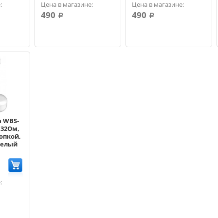
:
Цена в магазине:
Цена в магазине:
карт[21780]
490
490
a
a
a WBS-
, 32Ом,
опкой,
 белый
: