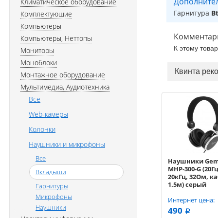
Дополните
Климатическое оборудование
Гарнитура
Bt
Комплектующие
Компьютеры
Комментар
Компьютеры, Неттопы
К этому това
Мониторы
Моноблоки
Квинта рек
Монтажное оборудование
Мультимедиа, Аудиотехника
Все
Web-камеры
Колонки
Наушники и микрофоны
Все
Наушники Gem
MHP-300-G (20Гц
Вкладыши
20кГц, 32Ом, к
1.5м) серый
Гарнитуры
Микрофоны
Интернет цена:
Наушники
490
a