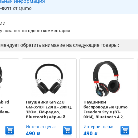
льная информация
-0011
от Qumo
ии
ру пока нет ни одного комментария.
омендует обратить внимание на следующие товары:
bird
Наушники GINZZU
Наушники
 -
GM-351BT (20Гц - 20кГц,
беспроводные Qumo
абель
32Ом, FM-радио,
Freedom Style (BT-
Bluetooth) чёрный
0014), Bluetooth 4.2,
250 мА-ч, до 6х часов в
Интернет цена:
режиме разговора,
Интернет цена:
подсветка чашек,
490
490
a
a
воспроизведение с SD