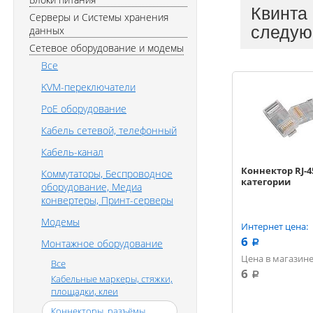
Квинта
Серверы и Системы хранения
следую
данных
Сетевое оборудование и модемы
Все
KVM-переключатели
PoE оборудование
Кабель сетевой, телефонный
Кабель-канал
Коннектор RJ-45
Коммутаторы, Беспроводное
категории
оборудование, Медиа
конвертеры, Принт-серверы
Модемы
Интернет цена:
6
Монтажное оборудование
a
Цена в магазине
Все
6
a
Кабельные маркеры, стяжки,
площадки, клеи
Коннекторы, разъёмы