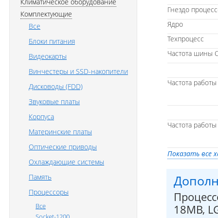
Климатическое оборудование
Гнездо процесс
Комплектующие
Ядро
Все
Техпроцесс
Блоки питания
Частота шины 
Видеокарты
Винчестеры и SSD-накопители
Частота работы
Дисководы (FDD)
Звуковые платы
Корпуса
Частота работы
Материнские платы
Оптические приводы
Показать все 
Охлаждающие системы
Память
Дополн
Процессоры
Процессо
Все
18MB, L
Socket-1200