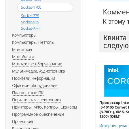
Socket-1700
Комме
Socket-775
К этому 
Socket-939
Socket-AM4
Компьютеры
Квинта
Компьютеры, Неттопы
следую
Мониторы
Моноблоки
Монтажное оборудование
Мультимедиа, Аудиотехника
Носители информации
Офисное оборудование
Планшетные ПК
Портативная электроника
Процессор Inte
Принтеры, МФУ, Копиры, Сканеры
i3-10105 Comet 
{3.70Ггц, 6МБ, 
Программное обеспечение
1200} (OEM)
Проекторы
Интернет цена:
Радиостанции