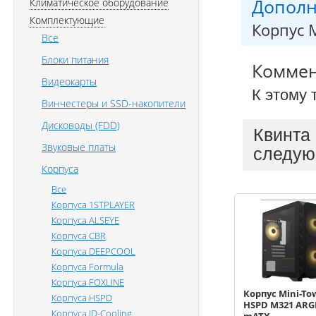
Дополн
Климатическое оборудование
Комплектующие
Корпус 
Все
Блоки питания
Комме
Видеокарты
К этому 
Винчестеры и SSD-накопители
Дисководы (FDD)
Квинта
Звуковые платы
следую
Корпуса
Все
Корпуса 1STPLAYER
Корпуса ALSEYE
Корпуса CBR
Корпуса DEEPCOOL
Корпуса Formula
Корпуса FOXLINE
Корпус Mini-To
Корпуса HSPD
HSPD M321 ARG
Корпуса ID-Cooling