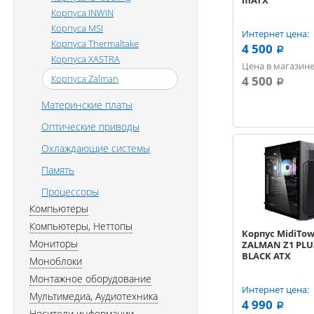
mATX
Корпуса INWIN
Корпуса MSI
Интернет цена:
Корпуса Thermaltake
4 500
a
Корпуса XASTRA
Цена в магазине
Корпуса Zalman
4 500
a
Материнские платы
Оптические приводы
Охлаждающие системы
Память
Процессоры
Компьютеры
Компьютеры, Неттопы
Корпус MidiTo
Мониторы
ZALMAN Z1 PLU
BLACK ATX
Моноблоки
Монтажное оборудование
Интернет цена:
Мультимедиа, Аудиотехника
4 990
a
Носители информации