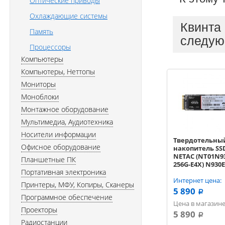
Оптические приводы
Охлаждающие системы
Квинта
Память
следую
Процессоры
Компьютеры
Компьютеры, Неттопы
Мониторы
Моноблоки
Монтажное оборудование
Мультимедиа, Аудиотехника
Носители информации
Твердотельны
Офисное оборудование
накопитель SS
NETAC (NT01N93
Планшетные ПК
256G-E4X) N930E
Портативная электроника
M.2 2280 (R2130
Интернет цена:
Принтеры, МФУ, Копиры, Сканеры
5 890
a
Программное обеспечение
Цена в магазине
Проекторы
5 890
a
Радиостанции