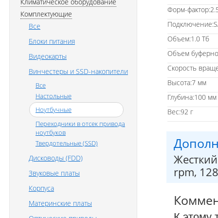
Климатическое оборудование
Форм-фактор:2.5
Комплектующие
Подключение:SA
Все
Объем:1.0 Тб
Блоки питания
Объем буферно
Видеокарты
Скорость вращ
Винчестеры и SSD-накопители
Высота:7 мм
Все
Настольные
Глубина:100 мм
Ноутбучные
Вес:92 г
Переходники в отсек привода
ноутбуков
Дополн
Твердотельные (SSD)
Жесткий 
Дисководы (FDD)
rpm, 12
Звуковые платы
Корпуса
Комме
Материнские платы
К этому 