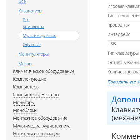
Все
Игровая клавиа
Клавиатуры
Тип соединени
Все
проводная
Комплекты
Интерфейс
Мультимедийные
USB
Офисные
Тип клавиатуры
Манипуляторы
Оптико-механи
Мыши
Климатическое оборудование
Количество кла
Комплектующие
Показать все 
Компьютеры
Компьютеры, Неттопы
Дополн
Мониторы
Клавиату
Моноблоки
(механи
Монтажное оборудование
Мультимедиа, Аудиотехника
Комме
Носители информации