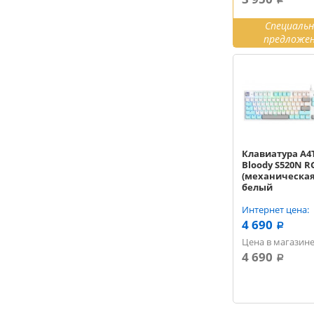
a
Специаль
предложе
Клавиатура A4
Bloody S520N R
(механическая
белый
Интернет цена:
4 690
a
Цена в магазине
4 690
a