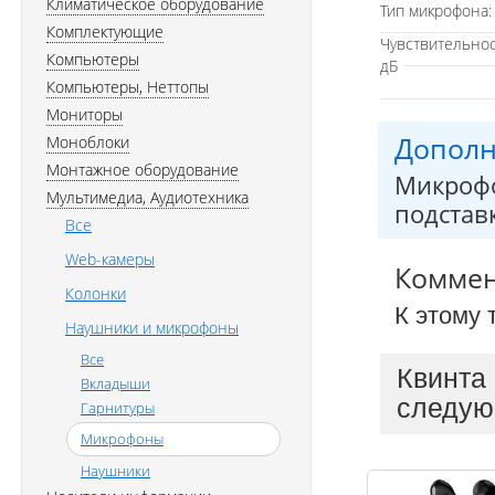
Климатическое оборудование
Тип микрофона
Комплектующие
Чувствительнос
Компьютеры
дБ
Компьютеры, Неттопы
Мониторы
Дополн
Моноблоки
Монтажное оборудование
Микрофо
Мультимедиа, Аудиотехника
подставк
Все
Web-камеры
Комме
Колонки
К этому 
Наушники и микрофоны
Все
Квинта
Вкладыши
следую
Гарнитуры
Микрофоны
Наушники