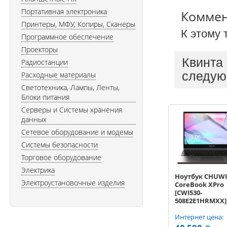
Портативная электроника
Комме
Принтеры, МФУ, Копиры, Сканеры
К этому 
Программное обеспечение
Проекторы
Квинта
Радиостанции
следую
Расходные материалы
Светотехника, Лампы, Ленты,
Блоки питания
Серверы и Системы хранения
данных
Сетевое оборудование и модемы
Системы безопасности
Торговое оборудование
Электрика
Ноутбук CHUWI
Электроустановочные изделия
CoreBook XPro
[CWI530-
508E2E1HRMXX] 
10210U (1.6/4.2),
256G SSD, no OD
Интернет цена:
15.6'' IPS, W11H)