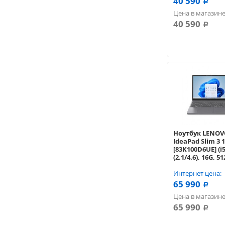
40 590
a
Цена в магазине
40 590
a
Ноутбук LENO
IdeaPad Slim 3 
[83K100D6UE] (i
(2.1/4.6), 16G, 5
no ODD, BT, 15.3'
DOS) Grey
Интернет цена:
65 990
a
Цена в магазине
65 990
a