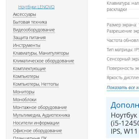
Клавиатура: на
Ноутбуки LENOVO
раскладки
Аксессуары
Бытовая техника
Размер экрана: 
Видеооборудование
Разрешение экр
Защита питания
Частота обновл
Инструменты
Тип матрицы: IP
Клавиатуры, Манипуляторы
Сенсорный экра
Климатическое оборудование
Поверхность эк
Комплектующие
Компьютеры
Яркость дисплея
Компьютеры, Неттопы
Показать все 
Мониторы
Моноблоки
Дополн
Монтажное оборудование
Ноутбук
Мультимедиа, Аудиотехника
(i5-1245
Носители информации
IPS, W11
Офисное оборудование
Планшетные ПК