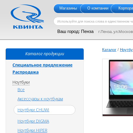
Магазины
О компании
Корпор
Ваш город:
Пенза
г.Пенза, ул.Московс
Каталог
/
Ноутбу
Каталог продукции
Специальное предложение
Распродажа
Ноутбуки
Все
Аксессуары к ноутбукам
Ноутбуки CHUWI
Ноутбуки DIGMA
Ноутбуки HIPER