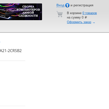
Вход
и регистрация
В корзине
0 товаров
на сумму
0
a
Оформить заказ
→
A
UPA21-2CRSB2