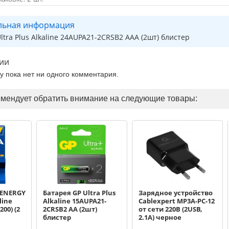
льная информация
ltra Plus Alkaline 24AUPA21-2CRSB2 AAA (2шт) блистер
ии
ру пока нет ни одного комментария.
омендует обратить внимание на следующие товары:
 ENERGY
Батарея GP Ultra Plus
Зарядное устройство
line
Alkaline 15AUPA21-
Cablexpert MP3A-PC-12
200) (2
2CRSB2 AA (2шт)
от сети 220В (2USB,
блистер
2.1А) черное