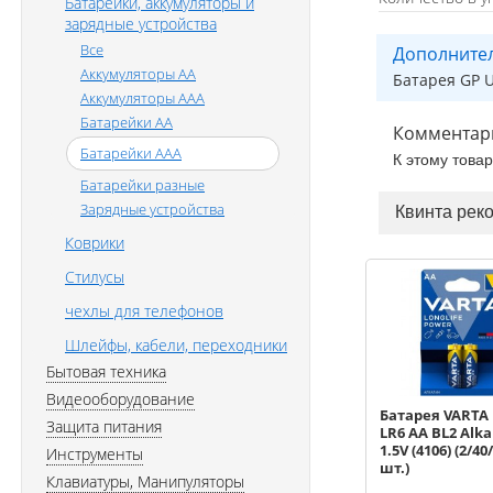
Батарейки, аккумуляторы и
зарядные устройства
Все
Дополните
Аккумуляторы AA
Батарея GP U
Аккумуляторы AAA
Батарейки AA
Комментар
Батарейки AAA
К этому това
Батарейки разные
Зарядные устройства
Квинта рек
Коврики
Стилусы
чехлы для телефонов
Шлейфы, кабели, переходники
Бытовая техника
Видеооборудование
Батарея VARTA
Защита питания
LR6 AA BL2 Alka
1.5V (4106) (2/40/
Инструменты
шт.)
Клавиатуры, Манипуляторы