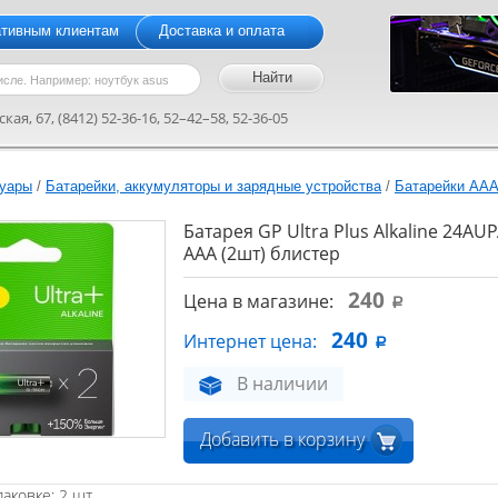
ативным клиентам
Доставка и оплата
кая, 67, (8412) 52-36-16, 52–42–58, 52-36-05
уары
/
Батарейки, аккумуляторы и зарядные устройства
/
Батарейки AA
Батарея GP Ultra Plus Alkaline 24A
AAA (2шт) блистер
240
Цена в магазине:
a
240
Интернет цена:
a
В наличии
Добавить в корзину
аковке: 2 шт.