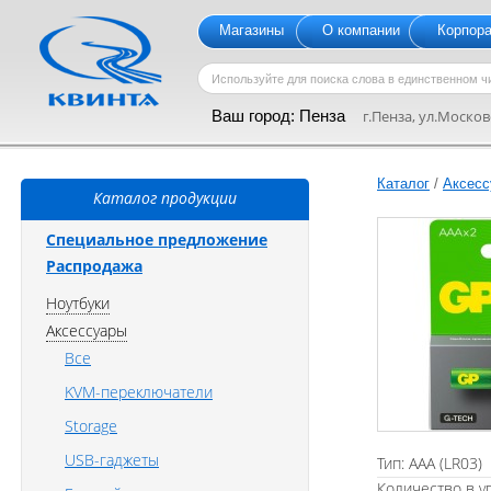
Магазины
О компании
Корпор
Ваш город:
Пенза
г.Пенза, ул.Московс
Каталог
/
Аксесс
Каталог продукции
Специальное предложение
Распродажа
Ноутбуки
Аксессуары
Все
KVM-переключатели
Storage
USB-гаджеты
Тип: AAA (LR03)
Количество в уп