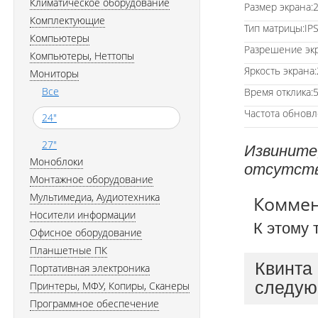
Климатическое оборудование
Размер экрана:2
Комплектующие
Тип матрицы:IP
Компьютеры
Разрешение экр
Компьютеры, Неттопы
Яркость экрана:
Мониторы
Все
Время отклика:
Частота обновл
24"
27"
Извините
Моноблоки
отсутств
Монтажное оборудование
Мультимедиа, Аудиотехника
Комме
Носители информации
К этому 
Офисное оборудование
Планшетные ПК
Квинта
Портативная электроника
следую
Принтеры, МФУ, Копиры, Сканеры
Программное обеспечение