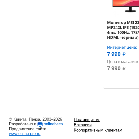
Монитор MSI 23.
MP242L IPS (192
4ms, 100Hz, 178/
HDMI, черный)
[9S6-3PD5CT-008
Интернет цена:
7 990
a
Цена в магазине
7 990
a
© Квинта, Пенза, 2003–2026
Поставщикам
Разработано в
onlinebees
Вакансии
Продвижение сайта
Корпоративным клиентам
www.online-pro.ru