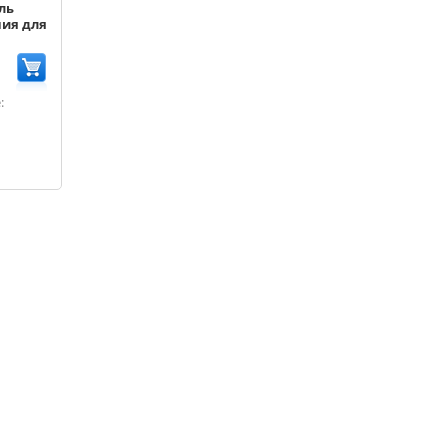
ль
ия для
: