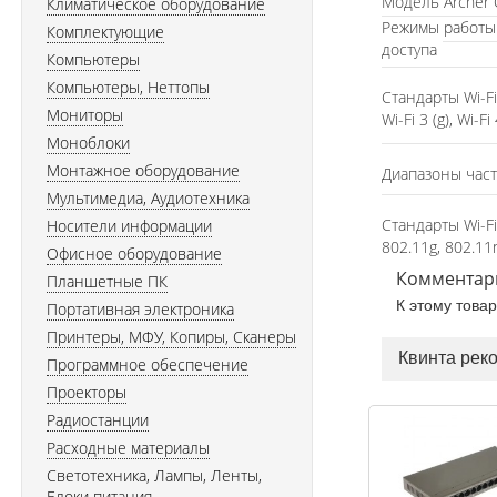
Модель Archer 
Климатическое оборудование
Режимы работы 
Комплектующие
доступа
Компьютеры
Компьютеры, Неттопы
Стандарты Wi-Fi W
Мониторы
Wi-Fi 3 (g), Wi-Fi 
Моноблоки
Монтажное оборудование
Диапазоны часто
Мультимедиа, Аудиотехника
Стандарты Wi-Fi 
Носители информации
802.11g, 802.11
Офисное оборудование
Комментар
Планшетные ПК
К этому това
Портативная электроника
Принтеры, МФУ, Копиры, Сканеры
Квинта рек
Программное обеспечение
Проекторы
Радиостанции
Расходные материалы
Светотехника, Лампы, Ленты,
Блоки питания