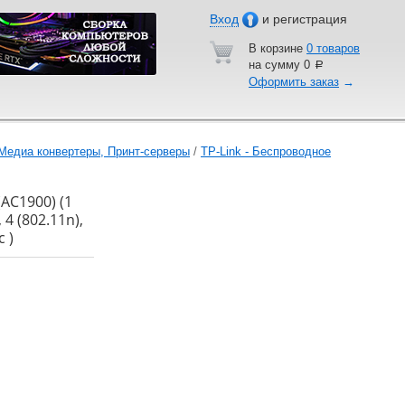
Вход
и регистрация
В корзине
0 товаров
на сумму
0
a
Оформить заказ
→
Медиа конвертеры, Принт-серверы
/
TP-Link - Беспроводное
AC1900) (1
4 (802.11n),
с )