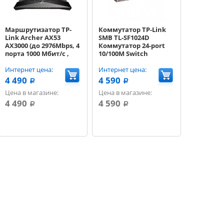
Маршрутизатор TP-
Коммутатор TP-Link
Link Archer AX53
SMB TL-SF1024D
AX3000 (до 2976Mbps, 4
Коммутатор 24-port
порта 1000 Мбит/с ,
10/100M Switch
2.4ГГц / 5ГГц, 4 не
съемные антенны,
Интернет цена:
Интернет цена:
802.11 b/g/n/ac Wi-Fi 6
4 490
4 590
a
a
(802.11ax) )
Цена в магазине:
Цена в магазине:
4 490
4 590
a
a