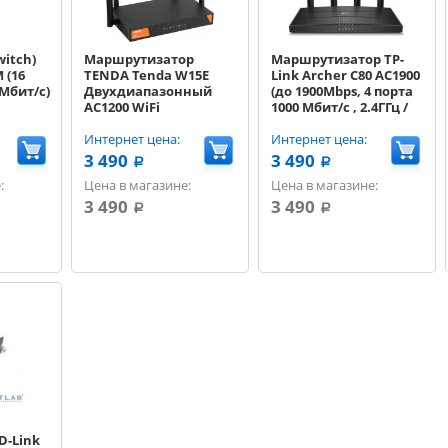
itch)
Маршрутизатор
Маршрутизатор TP-
 (16
TENDA Tenda W15E
Link Archer C80 AC1900
 Мбит/с)
Двухдиапазонный
(до 1900Mbps, 4 порта
AC1200 WiFi
1000 Мбит/с , 2.4ГГц /
маршрутизатор (1-
5ГГц, 4 не съемные
4WAN/1-4LAN),
Интернет цена:
антенны, 802.11
Интернет цена:
металлический
b/g/n/ac)
3 490
3 490
a
a
корпуc
:
Цена в магазине:
Цена в магазине:
3 490
3 490
a
a
D-Link