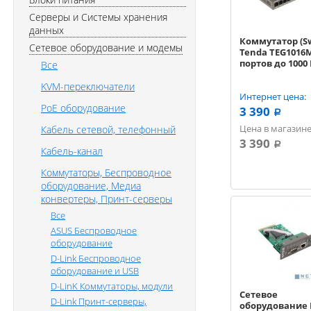
Серверы и Системы хранения
данных
Коммутатор (Sw
Сетевое оборудование и модемы
Tenda TEG1016M
портов до 1000
Все
KVM-переключатели
Интернет цена:
PoE оборудование
3 390
a
Цена в магазине
Кабель сетевой, телефонный
3 390
a
Кабель-канал
Коммутаторы, Беспроводное
оборудование, Медиа
конвертеры, Принт-серверы
Все
ASUS Беспроводное
оборудование
D-Link Беспроводное
оборудование и USB
D-LinK Коммутаторы, модули
Сетевое
D-Link Принт-серверы,
оборудование 