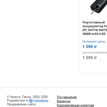
Портативный
аккумулятор P
(PF_D0174) WAT
30000 mAh/LED
дисплей/PD + 
3.0/Type-C/2 US
Интернет цена:
Выход: 5A, max
1 390
a
черный
Цена в магазине
1 390
a
© Квинта, Пенза, 2003–2026
Поставщикам
Разработано в
onlinebees
Вакансии
Продвижение сайта
Корпоративным клиентам