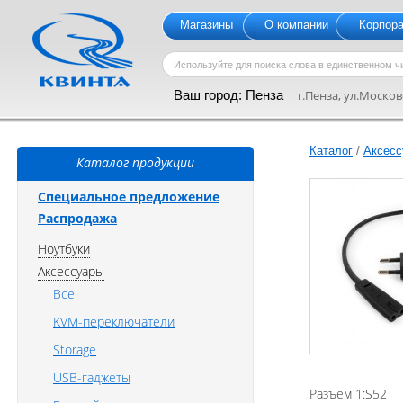
Магазины
О компании
Корпор
Ваш город:
Пенза
г.Пенза, ул.Московс
Каталог
/
Аксесс
Каталог продукции
Специальное предложение
Распродажа
Ноутбуки
Аксессуары
Все
KVM-переключатели
Storage
USB-гаджеты
Разъем 1:S52