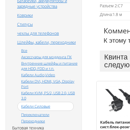
Батарейки, аккумуляторы и
Разъем 2:C7
зарядные устройства
Длина:1.8 м
Коврики
Стилусы
Комме
чехлы для телефонов
К этому 
Шлейфы, кабели, переходники
Все
Квинта
Аксессуары для моддинга ПК
Внутренние шлейфы и питание
следую
для HDD, FDD и т.п.
Кабели Audio,Video
Кабели DVI, HDMI, VGA, Display
Port
Кабели KVM, PS/2, USB 2.0, USB
3.0
Кабели Силовые
Переключатели
Переходники
Кабель питани
сист.блок-розе
Бытовая техника