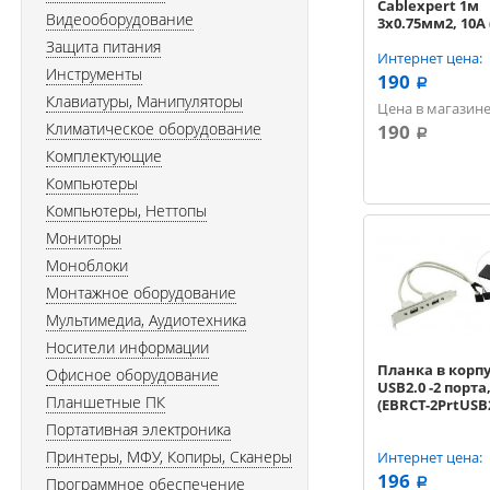
Cablexpert 1м
Видеооборудование
3x0.75мм2, 10A 
VDE-1M)
Защита питания
Интернет цена:
Инструменты
190
a
Клавиатуры, Манипуляторы
Цена в магазине
Климатическое оборудование
190
a
Комплектующие
Компьютеры
Компьютеры, Неттопы
Мониторы
Моноблоки
Монтажное оборудование
Мультимедиа, Аудиотехника
Носители информации
Планка в корп
Офисное оборудование
USB2.0 -2 порта
Планшетные ПК
(EBRCT-2PrtUSB
Портативная электроника
Принтеры, МФУ, Копиры, Сканеры
Интернет цена:
196
Программное обеспечение
a