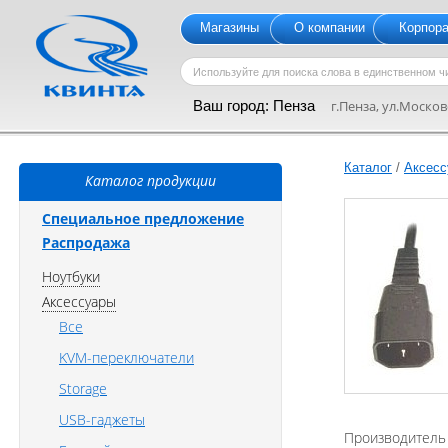
Магазины
О компании
Корпор
Ваш город:
Пенза
г.Пенза, ул.Московс
Каталог
/
Аксесс
Каталог продукции
Специальное предложение
Распродажа
Ноутбуки
Аксессуары
Все
KVM-переключатели
Storage
USB-гаджеты
Производитель