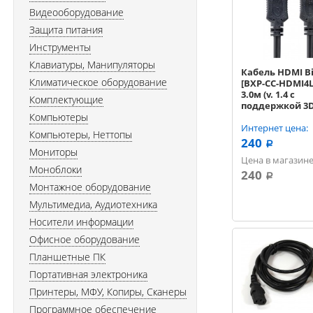
Видеооборудование
Защита питания
Инструменты
Клавиатуры, Манипуляторы
Кабель HDMI B
Климатическое оборудование
[BXP-CC-HDMI4L
3.0м (v. 1.4 с
Комплектующие
поддержкой 3D
Компьютеры
позолоченный,
черный
Интернет цена:
Компьютеры, Неттопы
240
a
Мониторы
Цена в магазине
Моноблоки
240
a
Монтажное оборудование
Мультимедиа, Аудиотехника
Носители информации
Офисное оборудование
Планшетные ПК
Портативная электроника
Принтеры, МФУ, Копиры, Сканеры
Программное обеспечение