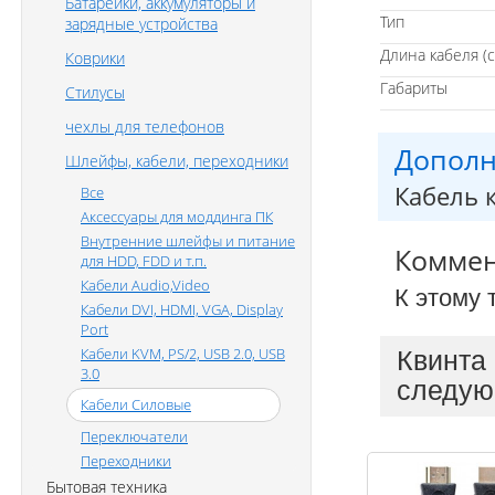
Батарейки, аккумуляторы и
Тип
зарядные устройства
Длина кабеля (с
Коврики
Габариты
Стилусы
чехлы для телефонов
Дополн
Шлейфы, кабели, переходники
Кабель 
Все
Аксессуары для моддинга ПК
Внутренние шлейфы и питание
Комме
для HDD, FDD и т.п.
Кабели Audio,Video
К этому 
Кабели DVI, HDMI, VGA, Display
Port
Кабели KVM, PS/2, USB 2.0, USB
Квинта
3.0
следую
Кабели Силовые
Переключатели
Переходники
Бытовая техника