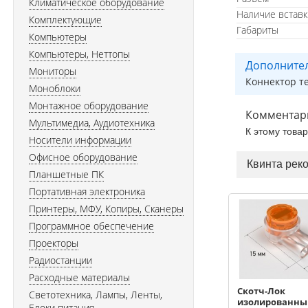
Климатическое оборудование
Наличие вставк
Комплектующие
Габариты
Компьютеры
Компьютеры, Неттопы
Дополните
Мониторы
Коннектор т
Моноблоки
Монтажное оборудование
Комментар
Мультимедиа, Аудиотехника
К этому това
Носители информации
Офисное оборудование
Квинта рек
Планшетные ПК
Портативная электроника
Принтеры, МФУ, Копиры, Сканеры
Программное обеспечение
Проекторы
Радиостанции
Расходные материалы
Скотч-Лок
Светотехника, Лампы, Ленты,
изолированны
Блоки питания