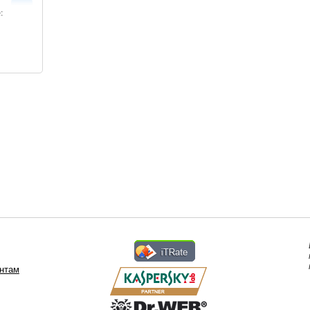
:
нтам