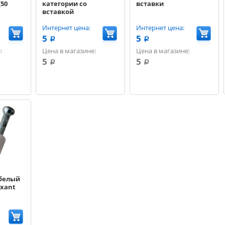
(50
категории со
вставки
вставкой
Интернет цена:
Интернет цена:
5
5
a
a
:
Цена в магазине:
Цена в магазине:
5
5
a
a
 белый
exant