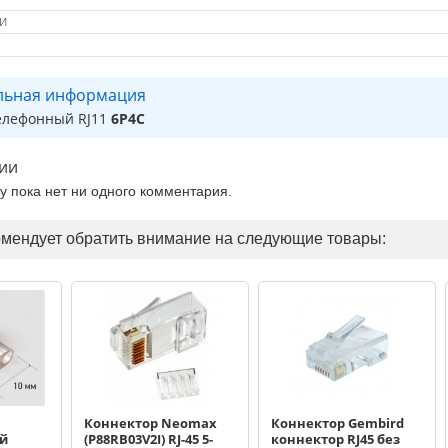
и
льная информация
елефонный RJ11
6P4C
ии
ру пока нет ни одного комментария.
омендует обратить внимание на следующие товары:
Коннектор Neomax
Коннектор Gembird
й
(P88RB03V2I) RJ-45 5-
коннектор RJ45 без