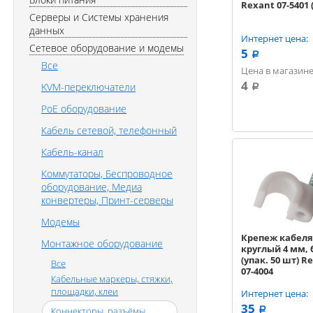
Rexant 07-5401 
Серверы и Системы хранения
данных
Интернет цена:
Сетевое оборудование и модемы
5
a
Все
Цена в магазине
4
KVM-переключатели
a
PoE оборудование
Кабель сетевой, телефонный
Кабель-канал
Коммутаторы, Беспроводное
оборудование, Медиа
конвертеры, Принт-серверы
Модемы
Крепеж кабеля
Монтажное оборудование
круглый 4 мм,
(упак. 50 шт) R
Все
07-4004
Кабельные маркеры, стяжки,
площадки, клеи
Интернет цена:
35
Коннекторы, разъёмы
a