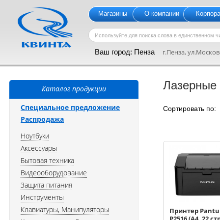
Магазины
О компании
Корпор
Ваш город:
Пенза
г.Пенза, ул.Московс
Лазерные
Каталог продукции
Специальное предложение
Сортировать по
Распродажа
Ноутбуки
Аксессуары
Бытовая техника
Видеооборудование
Защита питания
Инструменты
Клавиатуры, Манипуляторы
Принтер Pant
P2516 (A4, 22 с