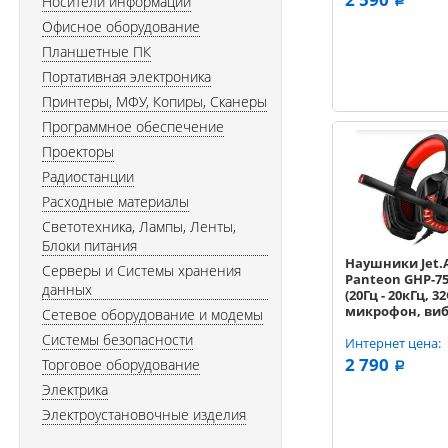
Носители информации
a
Офисное оборудование
Планшетные ПК
Портативная электроника
Принтеры, МФУ, Копиры, Сканеры
Программное обеспечение
Проекторы
Радиостанции
Расходные материалы
Светотехника, Лампы, Ленты,
Блоки питания
Наушники Jet.
Серверы и Системы хранения
Panteon GHP-7
данных
(20Гц - 20кГц, 3
микрофон, виб
Сетевое оборудование и модемы
подсветка, USB
Системы безопасности
кабель 2.1м) ч
Интернет цена:
красная
2 790
Торговое оборудование
a
Электрика
Электроустановочные изделия