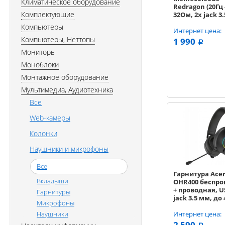
Климатическое оборудование
Redragon (20Гц 
Комплектующие
32Ом, 2x jack 3
USB, кабель 1.8
Компьютеры
чёрный
Интернет цена:
Компьютеры, Неттопы
1 990
a
Мониторы
Моноблоки
Монтажное оборудование
Мультимедиа, Аудиотехника
Все
Web-камеры
Колонки
Наушники и микрофоны
Все
Гарнитура Ace
Вкладыши
OHR400 беспро
+ проводная, U
Гарнитуры
jack 3.5 мм, до 
Микрофоны
подсветка
Наушники
(ZL.HDSEE.00G)
Интернет цена:
(чёрный)
2 590