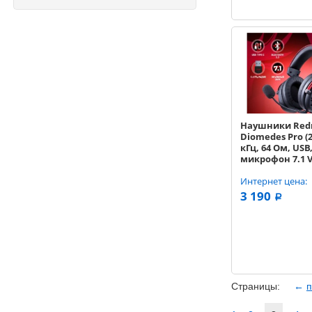
Наушники Red
Diomedes Pro (20
кГц, 64 Ом, USB
микрофон 7.1 V
Bluetooth, про
радиоканал 722
Интернет цена:
черный / крас
3 190
a
Страницы:
←