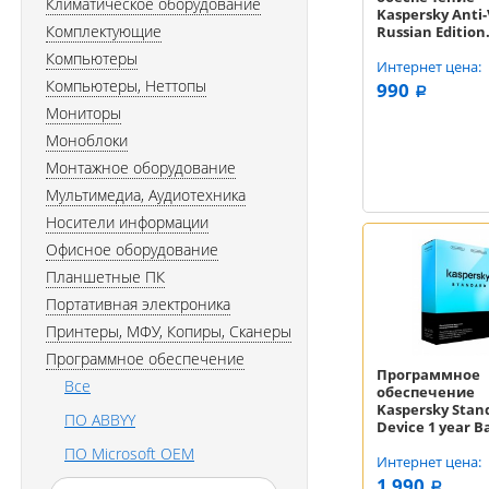
Климатическое оборудование
Kaspersky Anti-
Комплектующие
Russian Edition.
Desktop 1 year 
Компьютеры
Box (KL1171RBB
Интернет цена:
Компьютеры, Неттопы
990
a
Мониторы
Моноблоки
Монтажное оборудование
Мультимедиа, Аудиотехника
Носители информации
Офисное оборудование
Планшетные ПК
Портативная электроника
Принтеры, МФУ, Копиры, Сканеры
Программное обеспечение
Программное
Все
обеспечение
Kaspersky Stand
ПО ABBYY
Device 1 year B
(KL1041ROCFS)
ПО Microsoft OEM
Интернет цена:
1 990
a