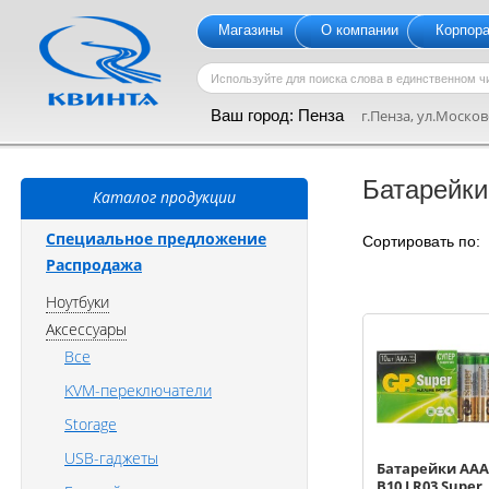
Магазины
О компании
Корпор
Ваш город:
Пенза
г.Пенза, ул.Московс
Батарейк
Каталог продукции
Специальное предложение
Сортировать по
Распродажа
Ноутбуки
Аксессуары
Все
KVM-переключатели
Storage
USB-гаджеты
Батарейки ААА 
B10 LR03 Super