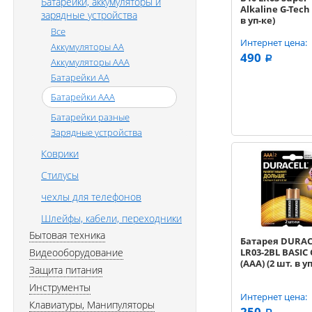
Батарейки, аккумуляторы и
Alkaline G-Tech
зарядные устройства
в уп-ке)
Все
Интернет цена:
Аккумуляторы AA
490
a
Аккумуляторы AAA
Батарейки AA
Батарейки AAA
Батарейки разные
Зарядные устройства
Коврики
Стилусы
чехлы для телефонов
Шлейфы, кабели, переходники
Бытовая техника
Батарея DURAC
Видеооборудование
LR03-2BL BASIC
(AAA) (2 шт. в у
Защита питания
Инструменты
Интернет цена:
Клавиатуры, Манипуляторы
250