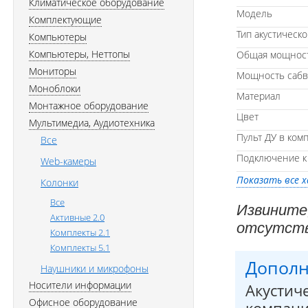
Климатическое оборудование
Модель
Комплектующие
Тип акустическ
Компьютеры
Компьютеры, Неттопы
Общая мощност
Мониторы
Мощность сабву
Моноблоки
Материал
Монтажное оборудование
Цвет
Мультимедиа, Аудиотехника
Пульт ДУ в ком
Все
Подключение к
Web-камеры
Показать все 
Колонки
Все
Извините
Активные 2.0
отсутств
Комплекты 2.1
Комплекты 5.1
Дополн
Наушники и микрофоны
Носители информации
Акустич
Офисное оборудование