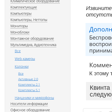
Климатическое оборудование
Комплектующие
Извините
Компьютеры
отсутств
Компьютеры, Неттопы
Мониторы
Дополн
Моноблоки
Беспров
Монтажное оборудование
воспрои
Мультимедиа, Аудиотехника
принима
Все
Web-камеры
Комме
Колонки
К этому 
Все
Активные 2.0
Комплекты 2.1
Квинта
Комплекты 5.1
следую
Наушники и микрофоны
Носители информации
Офисное оборудование