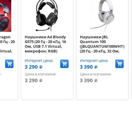
ragon
Наушники A4 Bloody
Наушники JBL
 Гц - 20
G575 (20 Гц - 20 кГц, 16
Quantum 100
,
Ом, USB 7.1 Virtual,
(JBLQUANTUM100WHT)
irtual,
микрофон, RGB)
(20 Гц - 20 кГц, 32 Ом,
водной,
черный
1x3.5 мм, кабель 1.2 м)
64)
Интернет цена:
,белый
Интернет цена:
ный
3 290
3 390
a
a
:
Цена в магазине:
Цена в магазине:
3 290
3 390
a
a