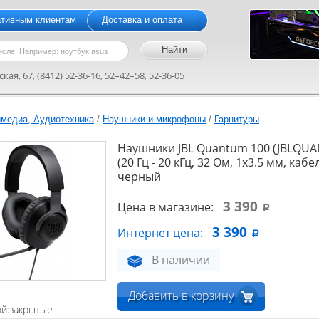
ативным клиентам
Доставка и оплата
кая, 67, (8412) 52-36-16, 52–42–58, 52-36-05
медиа, Аудиотехника
/
Наушники и микрофоны
/
Гарнитуры
Наушники JBL Quantum 100 (JBLQU
(20 Гц - 20 кГц, 32 Ом, 1x3.5 мм, кабе
черный
3 390
Цена в магазине:
a
3 390
Интернет цена:
a
В наличии
Добавить в корзину
ий:закрытые