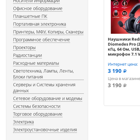
Носители информации
Офисное оборудование
Планшетные ПК
Портативная электроника
Принтеры, МФУ, Копиры, Сканеры
Наушники Red
Программное обеспечение
Diomedes Pro (20
Проекторы
кГц, 64 Ом, USB
микрофон 7.1 V
Радиостанции
Bluetooth, про
Расходные материалы
радиоканал 722
Интернет цена:
черный / крас
3 190
Светотехника, Лампы, Ленты,
a
Блоки питания
Цена в магазине
Серверы и Системы хранения
3 190
a
данных
Сетевое оборудование и модемы
Системы безопасности
Торговое оборудование
Электрика
Электроустановочные изделия