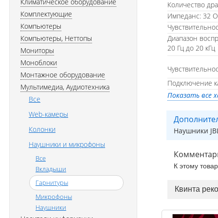
Климатическое оборудование
Количество дра
Комплектующие
Импеданс: 32 
Компьютеры
Чувствительнос
Компьютеры, Неттопы
Диапазон воспр
20 Гц до 20 кГц
Мониторы
Моноблоки
Чувствительнос
Монтажное оборудование
Подключение к
Мультимедиа, Аудиотехника
Показать все 
Все
Web-камеры
Дополните
Колонки
Наушники JBL
Наушники и микрофоны
Комментар
Все
К этому това
Вкладыши
Гарнитуры
Квинта рек
Микрофоны
Наушники