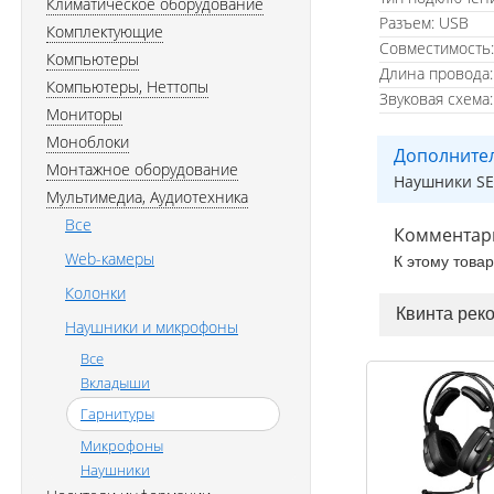
Климатическое оборудование
Разъем: USB
Комплектующие
Совместимость:
Компьютеры
Длина провода:
Компьютеры, Неттопы
Звуковая схема:
Мониторы
Моноблоки
Дополните
Монтажное оборудование
Наушники SE
Мультимедиа, Аудиотехника
Все
Комментар
Web-камеры
К этому това
Колонки
Квинта рек
Наушники и микрофоны
Все
Вкладыши
Гарнитуры
Микрофоны
Наушники