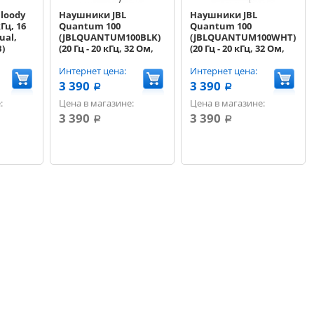
loody
Наушники JBL
Наушники JBL
кГц, 16
Quantum 100
Quantum 100
ual,
(JBLQUANTUM100BLK)
(JBLQUANTUM100WHT)
)
(20 Гц - 20 кГц, 32 Ом,
(20 Гц - 20 кГц, 32 Ом,
1x3.5 мм, кабель 1.2 м)
1x3.5 мм, кабель 1.2 м)
черный
Интернет цена:
,белый
Интернет цена:
3 390
3 390
a
a
:
Цена в магазине:
Цена в магазине:
3 390
3 390
a
a