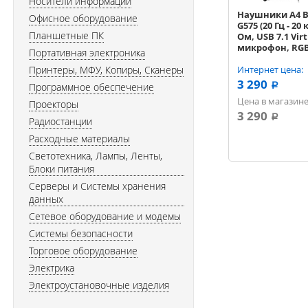
Носители информации
Наушники A4 B
Офисное оборудование
G575 (20 Гц - 20 
Планшетные ПК
Ом, USB 7.1 Virt
микрофон, RGB
Портативная электроника
черный
Принтеры, МФУ, Копиры, Сканеры
Интернет цена:
3 290
Программное обеспечение
a
Цена в магазине
Проекторы
3 290
a
Радиостанции
Расходные материалы
Светотехника, Лампы, Ленты,
Блоки питания
Серверы и Системы хранения
данных
Сетевое оборудование и модемы
Системы безопасности
Торговое оборудование
Электрика
Электроустановочные изделия