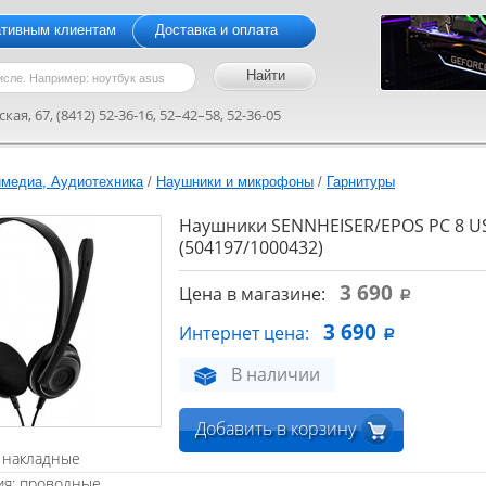
ативным клиентам
Доставка и оплата
кая, 67, (8412) 52-36-16, 52–42–58, 52-36-05
медиа, Аудиотехника
/
Наушники и микрофоны
/
Гарнитуры
Наушники SENNHEISER/EPOS PC 8 U
(504197/1000432)
3 690
Цена в магазине:
a
3 690
Интернет цена:
a
В наличии
Добавить в корзину
 накладные
ия: проводные